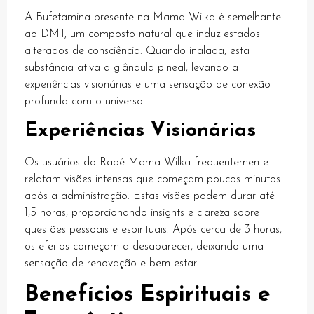
A Bufetamina presente na Mama Wilka é semelhante
k panel
ao DMT, um composto natural que induz estados
alterados de consciência. Quando inalada, esta
k panel
substância ativa a glândula pineal, levando a
k panel
experiências visionárias e uma sensação de conexão
profunda com o universo.
k panel
Experiências Visionárias
k panel
k panel
Os usuários do Rapé Mama Wilka frequentemente
relatam visões intensas que começam poucos minutos
k panel
após a administração. Estas visões podem durar até
k panel
1,5 horas, proporcionando insights e clareza sobre
questões pessoais e espirituais. Após cerca de 3 horas,
k panel
os efeitos começam a desaparecer, deixando uma
sensação de renovação e bem-estar.
k panel
Benefícios Espirituais e
k panel