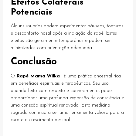
Efeitos Colaterais
k panel
Potenciais
k giriş
Alguns usuários podem experimentar náuseas, tonturas
e desconforto nasal após a inalação do rapé. Estes
efeitos são geralmente temporários e podem ser
minimizados com orientação adequada.
Conclusão
no
O
Rapé Mama Wilka
é uma prática ancestral rica
em benefícios espirituais e terapêuticos. Seu uso,
 bonusu
quando feito com respeito e conhecimento, pode
 bonusu
proporcionar uma profunda expansão de consciência e
uma conexão espiritual renovada. Esta medicina
 bonusu
sagrada continua a ser uma ferramenta valiosa para a
 bonusu
cura e o crescimento pessoal.
ney link shortener