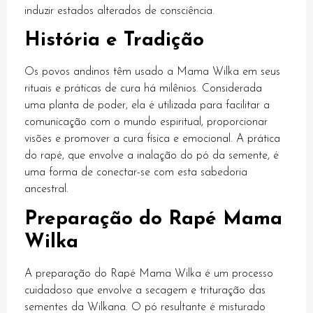
k panel
induzir estados alterados de consciência.
k panel
História e Tradição
k panel
Os povos andinos têm usado a Mama Wilka em seus
k panel
rituais e práticas de cura há milênios. Considerada
uma planta de poder, ela é utilizada para facilitar a
k panel
comunicação com o mundo espiritual, proporcionar
visões e promover a cura física e emocional. A prática
k panel
do rapé, que envolve a inalação do pó da semente, é
k panel
uma forma de conectar-se com esta sabedoria
ancestral.
k panel
Preparação do Rapé Mama
k panel
Wilka
k panel
A preparação do Rapé Mama Wilka é um processo
k panel
cuidadoso que envolve a secagem e trituração das
k panel
sementes da Wilkana. O pó resultante é misturado