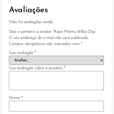
Avaliações
t
Não há avaliações ainda.
Seja o primeiro a avaliar “Rapé Mama Wilka 25g”
no
O seu endereço de e-mail não será publicado.
Campos obrigatórios são marcados com
*
bet
Sua avaliação
*
g Forum
escort
Sua avaliação sobre o produto
*
giriş
o giriş
a escort
Nome
*
giriş
his