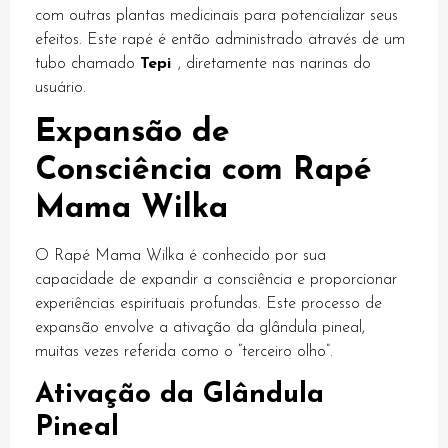
com outras plantas medicinais para potencializar seus
k panel
efeitos. Este rapé é então administrado através de um
k panel
tubo chamado
Tepi
, diretamente nas narinas do
usuário.
k panel
Expansão de
k panel
Consciência com Rapé
k panel
Mama Wilka
k panel
k panel
O Rapé Mama Wilka é conhecido por sua
capacidade de expandir a consciência e proporcionar
k panel
experiências espirituais profundas. Este processo de
expansão envolve a ativação da glândula pineal,
k panel
muitas vezes referida como o “terceiro olho”.
k panel
Ativação da Glândula
k panel
Pineal
k panel