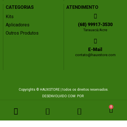
CATEGORIAS
ATENDIMENTO
Kits
(68) 99917-3530
Aplicadores
Tarauacá/Acre
Outros Produtos
E-Mail
contato@hauxstore.com
Copyrights © HAUXSTORE | todos os direitos reservados.
DESENVOLVIDO COM
POR
0