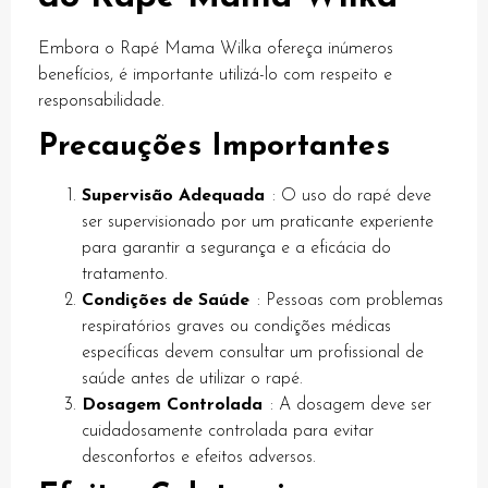
k Panel
Embora o Rapé Mama Wilka ofereça inúmeros
benefícios, é importante utilizá-lo com respeito e
k Panel
responsabilidade.
k Panel
Precauções Importantes
k Panel
Supervisão Adequada
: O uso do rapé deve
k Panel
ser supervisionado por um praticante experiente
k Panel
para garantir a segurança e a eficácia do
tratamento.
k Panel
Condições de Saúde
: Pessoas com problemas
respiratórios graves ou condições médicas
k Panel
específicas devem consultar um profissional de
k Panel
saúde antes de utilizar o rapé.
Dosagem Controlada
: A dosagem deve ser
k panel
cuidadosamente controlada para evitar
k panel
desconfortos e efeitos adversos.