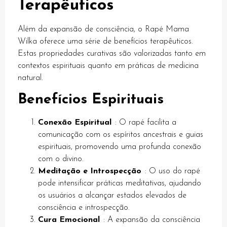
Terapêuticos
k panel
k panel
Além da expansão de consciência, o Rapé Mama
Wilka oferece uma série de benefícios terapêuticos.
k panel
Estas propriedades curativas são valorizadas tanto em
k panel
contextos espirituais quanto em práticas de medicina
natural.
k panel
Benefícios Espirituais
k panel
k panel
Conexão Espiritual
: O rapé facilita a
comunicação com os espíritos ancestrais e guias
Oku
espirituais, promovendo uma profunda conexão
com o divino.
k paketleri
Meditação e Introspecção
: O uso do rapé
k satın al
pode intensificar práticas meditativas, ajudando
os usuários a alcançar estados elevados de
k panel
consciência e introspecção.
k satın al
Cura Emocional
: A expansão da consciência