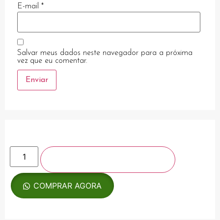
E-mail
*
bet
giriş
Salvar meus dados neste navegador para a próxima
bet güncel giriş
vez que eu comentar.
is güncel giriş
no
giriş
ADICIONAR AO CARRINHO
COMPRAR AGORA
bet giriş
ashabet