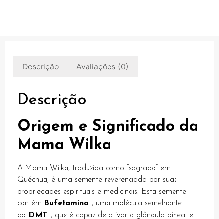
k
k panel
oku
Descrição
Avaliações (0)
k panel
k panel
Descrição
ti
Origem e Significado da
k panel
Mama Wilka
k panel
k panel
A Mama Wilka, traduzida como “sagrado” em
Quéchua, é uma semente reverenciada por suas
k panel
propriedades espirituais e medicinais. Esta semente
contém
Bufetamina
, uma molécula semelhante
k panel
ao
DMT
, que é capaz de ativar a glândula pineal e