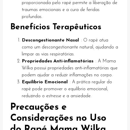
proporcionada pelo rapé permite a liberação de
k panel
traumas emocionais e a cura de feridas
profundas.
k panel
Benefícios Terapêuticos
k panel
k panel
Descongestionante Nasal
: O rapé atua
como um descongestionante natural, ajudando a
k panel
limpar as vias respiratórias.
Propriedades Anti-inflamatórias
: A Mama
k panel
Wilka possui propriedades anti-inflamatórias que
k panel
podem ajudar a reduzir inflamações no corpo.
Equilíbrio Emocional
: A prática regular do
k panel
rapé pode promover o equilíbrio emocional,
k panel
reduzindo o estresse e a ansiedade.
Precauções e
k panel
Considerações no Uso
k panel
do Rapé Mama Wilka