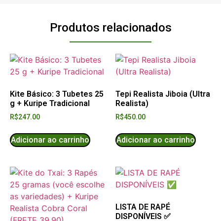
Produtos relacionados
bet
k Panel
Kite Básico: 3 Tubetes 25
Tepi Realista Jiboia (Ultra
g + Kuripe Tradicional
Realista)
R$
247.00
R$
450.00
n
i
Adicionar ao carrinho
Adicionar ao carrinho
LISTA DE RAPÉ
DISPONÍVEIS ✅