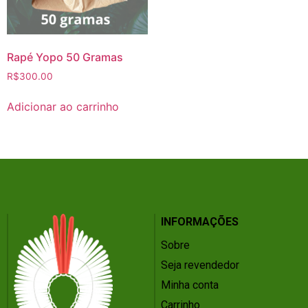
Rapé Yopo 50 Gramas
R$
300.00
Adicionar ao carrinho
INFORMAÇÕES
Sobre
Seja revendedor
Minha conta
Carrinho