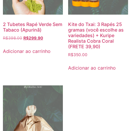
2 Tubetes Rapé Verde Sem
Kite do Txai: 3 Rapés 25
Tabaco (Apurinã)
gramas (você escolhe as
variedades) + Kuripe
R$
398.00
R$
299.90
Realista Cobra Coral
(FRETE 39,90)
Adicionar ao carrinho
R$
350.00
Adicionar ao carrinho