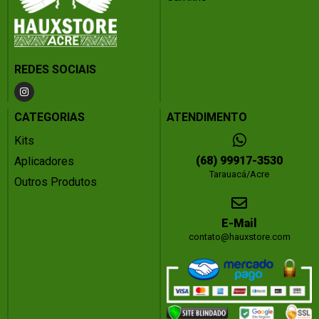
REDES SOCIAIS
CATEGORIAS
ATENDIMENTO
Kits
(68) 99917-3530
Aplicadores
Tarauacá/Acre
Outros Produtos
E-Mail
contato@hauxstore.com