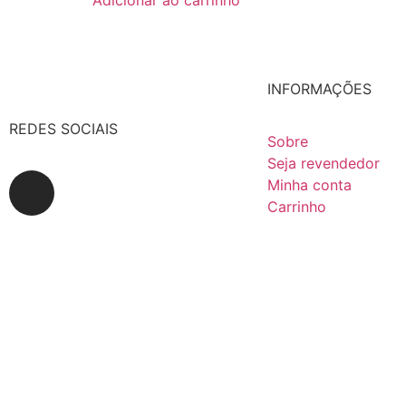
Hacklink
Hacklink
INFORMAÇÕES
Hacklink
Hacklink
REDES SOCIAIS
Sobre
Buy Hacklink
Seja revendedor
Minha conta
Hacklink
Carrinho
Hacklink
Hacklink satın al
Hacklink Panel
Hacklink panel
Hacklink satın al
Hacklink Panel