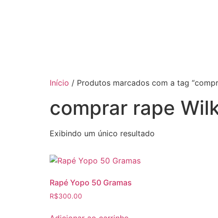
Hacklink
Hacklink
Hacklink
Hacklink
Hacklink panel
Início
/ Produtos marcados com a tag “compra
Hacklink
comprar rape Wil
Hacklink
Exibindo um único resultado
Hacklink Panel
Hacklink Panel
Hacklink Panel
Rapé Yopo 50 Gramas
Hacklink
R$
300.00
Hacklink
Adicionar ao carrinho