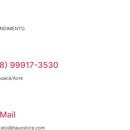
ENDIMENTO
8) 99917-3530
auacá/Acre
Mail
tato@hauxstore.com